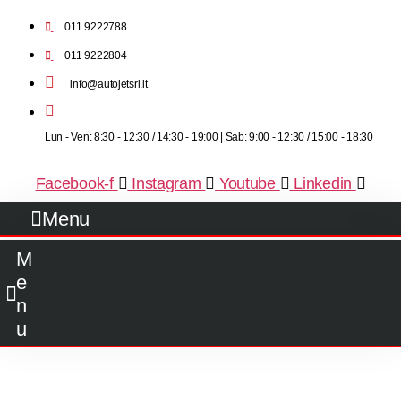
011 9222788
011 9222804
info@autojetsrl.it
Lun - Ven: 8:30 - 12:30 / 14:30 - 19:00 | Sab: 9:00 - 12:30 / 15:00 - 18:30
Facebook-f
Instagram
Youtube
Linkedin
Menu
M
e
n
u