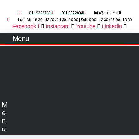
011 9222788
011 9222804
info@autojetsrl.it
Lun - Ven: 8:30 - 12:30 / 14:30 - 19:00 | Sab: 9:00 - 12:30 / 15:00 - 18:30
Facebook-f
Instagram
Youtube
Linkedin
Menu
M
e
n
u