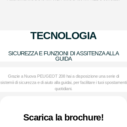
TECNOLOGIA
SICUREZZA E FUNZIONI DI ASSITENZA ALLA
GUIDA
Grazie a Nuova PEUGEOT 208 hai a disposizione una serie di
sistemi
i
di sicurezza e di aiuto alla guida
i
, per facilitare i tuoi spostamenti
quotidiani.
Scarica la brochure!