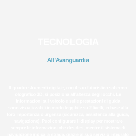
TECNOLOGIA
All'Avanguardia
Il
quadro strumenti
digitale, con il suo futuristico schermo
olografico 3D,
si posiziona all’altezza degli occhi
. Le
informazioni sul veicolo e sulle prestazioni di guida
sono
visualizzabili
in modo leggibile su 2 livelli, in base alla
loro importanza o urgenza (sicurezza, assistenza alla guida,
navigazione). Puoi configurare il display per mostrare
sempre le informazioni che desideri, mentre il sistema di
navigazione indica la strada, grazie al suo servizio integrato