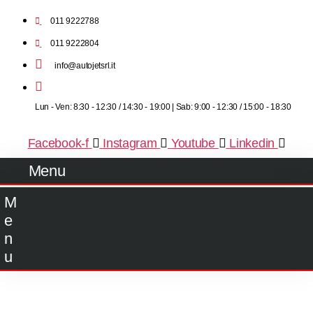
011 9222788
011 9222804
info@autojetsrl.it
Lun - Ven: 8:30 - 12:30 / 14:30 - 19:00 | Sab: 9:00 - 12:30 / 15:00 - 18:30
Facebook-f
Instagram
Youtube
Linkedin
Menu
M
e
n
u