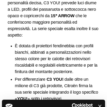
personalità decisa, C3 YOU! prevede luci diurne
a LED, profili dei passaruota e sottoscocca nero
opaco e copricerchi da
15’’ ARROW
che le
conferiscono maggiore personalità ed
espressività. La serie speciale esalta inoltre il suo
aspetto:
È dotata di proiettori fendinebbia con profili
bianchi, abbinati a personalizzazioni nello
stesso colore per le calotte dei retrovisori
riscaldabili e regolabili elettricamente e per la
finitura del montante posteriore.
Per differenziare
C3 YOU!
dalle oltre un
milione di C3 già prodotte, Citroën firma la
sua serie speciale integrando il logo specifico
«
YOU
!» sotto i retrovisori.
I clienti potranno soddisfare i loro gusti e