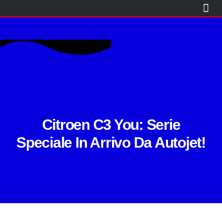
CITROËN
PEUGEOT
PROMO
USATO
KM0
NOLEGGIO BREVE TERMINE
OFFICINA
BLOG
CONTATTI
Citroen C3 You: Serie
Speciale In Arrivo Da Autojet!