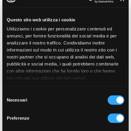
affermare la loro personalità scegliendo fra le
sei tinte disponibili per la carrozzeria (Rosso
Questo sito web utilizza i cookie
Elixir, Night Black, Soft Sand, Steel Grey,
Utilizziamo i cookie per personalizzare contenuti ed
Platinium Grey e Polar White).
annunci, per fornire funzionalità dei social media e per
analizzare il nostro traffico. Condividiamo inoltre
informazioni sul modo in cui utilizza il nostro sito con i
All’interno, la serie speciale conserva il suo
nostri partner che si occupano di analisi dei dati web,
ambiente accogliente e dal design lineare, con la
pubblicità e social media, i quali potrebbero combinarle
con altre informazioni che ha fornito loro o che hanno
plancia Nero Brillante con profilo “satin” e il
raccolto dal suo utilizzo dei loro servizi.
rivestimento in tessuto
Mica Grey
.
Spazio a bordo: in termini di praticità, C3
S
Necessari
YOU! esprime benessere a bordo grazie ai
e
l
suoi spazi generosi ed accoglienti. Beneficia
e
di un’abitabilità di riferimento nel segmento, di
Preferenze
z
numerosi e pratici vani portaoggetti e di un
i