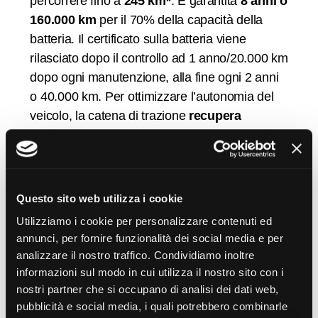
percorrere fino a
245 km*
. È garantita
8 anni o
160.000 km
per il 70% della capacità della
batteria. Il certificato sulla batteria viene
rilasciato dopo il controllo ad 1 anno/20.000 km
dopo ogni manutenzione, alla fine ogni 2 anni
o 40.000 km. Per ottimizzare l’autonomia del
veicolo, la catena di trazione
recupera
l’energia durante le fasi di frenata o
decelerazione
. Attivando il pulsante B sulla
console, il recupero viene potenziato.
Questo sito web utilizza i cookie
Utilizziamo i cookie per personalizzare contenuti ed
annunci, per fornire funzionalità dei social media e per
Ricarica ë Berlingo
analizzare il nostro traffico. Condividiamo inoltre
informazioni sul modo in cui utilizza il nostro sito con i
Elettrico
nostri partner che si occupano di analisi dei dati web,
pubblicità e social media, i quali potrebbero combinarle