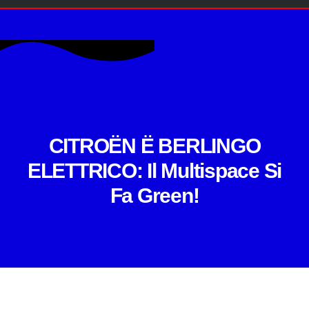
CITROËN
PEUGEOT
PROMO
USATO
KM0
NOLEGGIO BREVE TERMINE
OFFICINA
BLOG
CONTATTI
CITROËN Ë BERLINGO
ELETTRICO: Il Multispace Si
Fa Green!