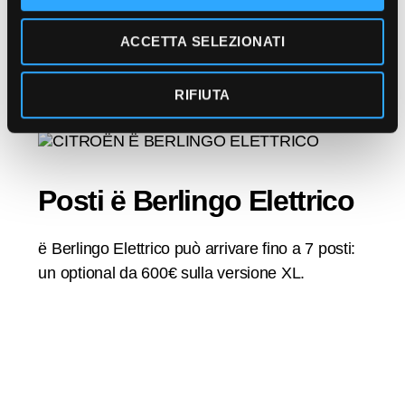
colonnina pubblica da 100 kW
con cavo
e
ACCETTA SELEZIONATI
n
modalità 4 integrato, che permette di
s
caricare l’
80% della batteria da 50 kWh in
o
30 minuti.
RIFIUTA
Posti ë Berlingo Elettrico
ë Berlingo Elettrico può arrivare fino a 7 posti:
un optional da 600€ sulla versione XL.