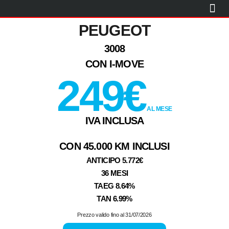
CITROËN
PEUGEOT
PROMO
USATO
KM0
NOLEGGIO BREVE TERMINE
OFFICINA
BLOG
CONTATTI
PEUGEOT
3008
CON I-MOVE
249€
AL MESE
IVA INCLUSA
CON 45.000 KM INCLUSI
ANTICIPO 5.772€
36 MESI
TAEG 8.64%
TAN 6.99%
Prezzo valido fino al 31/07/2026