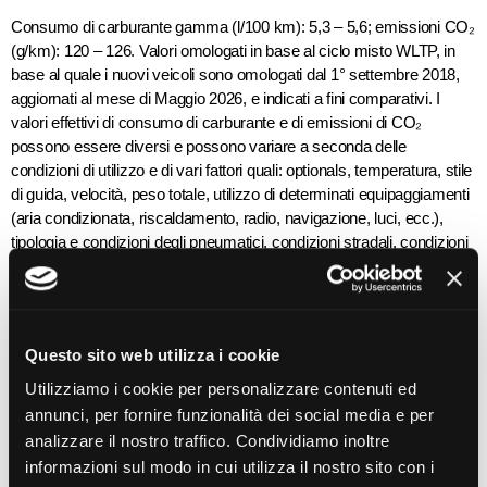
Consumo di carburante gamma (l/100 km): 5,3 – 5,6; emissioni CO₂
(g/km): 120 – 126. Valori omologati in base al ciclo misto WLTP, in
base al quale i nuovi veicoli sono omologati dal 1° settembre 2018,
aggiornati al mese di Maggio 2026, e indicati a fini comparativi. I
valori effettivi di consumo di carburante e di emissioni di CO₂
possono essere diversi e possono variare a seconda delle
condizioni di utilizzo e di vari fattori quali: optionals, temperatura, stile
di guida, velocità, peso totale, utilizzo di determinati equipaggiamenti
(aria condizionata, riscaldamento, radio, navigazione, luci, ecc.),
tipologia e condizioni degli pneumatici, condizioni stradali, condizioni
climatiche esterne, ecc. Immagini illustrative; caratteristiche/colori
possono differire da quanto rappresentato. Messaggio pubblicitario,
con finalità promozionale.
Questo sito web utilizza i cookie
Utilizziamo i cookie per personalizzare contenuti ed
annunci, per fornire funzionalità dei social media e per
analizzare il nostro traffico. Condividiamo inoltre
PREZZI CHIARI
NESSUN OBBLIGO
informazioni sul modo in cui utilizza il nostro sito con i