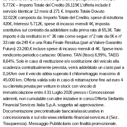
5.772€ – Importo Totale del Credito 26.119€ L’offerta include il
servizio Identicar 12 mesi di 271 €. Importo Totale Dovuto
32.022€ composto da: Importo Totale del Credito, spese di istruttoria
420€, Interessi 5.712€, spese di incasso mensili 4€, imposta
sostitutiva sul contratto da addebitare sulla prima rata di 65,3€. Tale
importo è da restituirsi in n° 36 rate come segue: n°2 rate da 0€ e n°
33 rate da 249 € e una Rata Finale Residua (pari al Valore Garantito
Futuro) 23.260,€ incluse spese di incasso mensili di 4€. Spese invio
rendiconto periodico cartaceo: 0€/anno. TAN (fisso) 6,99%, TAEG
8,64%. Solo in caso di restituzione e/o sostituzione del veicolo alla
scadenza contrattualmente prevista, verrà addebitato un costo pari a
0,1€/km ove il veicolo abbia superato il chilometraggio massimo di
45.000 km. Offerta valida solo in caso di rottamazione fino ad euro 4
su clientela privata per vetture in stock con vincolo di
immatricolazione entro il 31 Luglio 2026 presso i Concessionari
aderenti, non cumulabile con altre iniziative in corso.Offerta Stellantis
Financial Services Italia S.p.A. soggetta ad approvazione.
Documentazione precontrattuale bancaria/assicurativa in
concessionaria e sul sito www.stellantis-financial-services.it (Sez.
Trasparenza). Messaggio Pubblicitario con finalità promozionale.