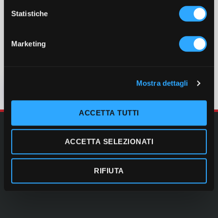
i
o
Statistiche
n
e
Marketing
d
e
l
Mostra dettagli
c
o
n
ACCETTA TUTTI
s
e
ACCETTA SELEZIONATI
n
s
o
RIFIUTA