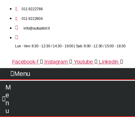
011 9222788
011 9222804
info@autojetsrl.it
Lun - Ven: 8:30 - 12:30 / 14:30 - 19:00 | Sab: 9:00 - 12:30 / 15:00 - 18:30
Facebook-f
Instagram
Youtube
Linkedin
Menu
M
e
n
u