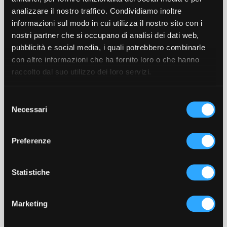
analizzare il nostro traffico. Condividiamo inoltre
informazioni sul modo in cui utilizza il nostro sito con i
nostri partner che si occupano di analisi dei dati web,
pubblicità e social media, i quali potrebbero combinarle
con altre informazioni che ha fornito loro o che hanno
km0
Tag
raccolto dal suo utilizzo dei loro servizi.
S
Necessari
e
Categorie
PROMO PEUGEOT
l
Promozione Peugeot 308
e
Preferenze
z
SW Allure
i
o
Statistiche
n
Marzo 19, 2024
Data
e
dell'articolo
Marketing
d
e