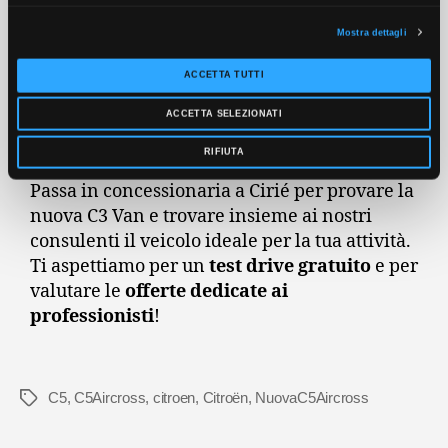
d
Mostra dettagli
e
l
ACCETTA TUTTI
Vieni a scoprire la Nuova
c
ACCETTA SELEZIONATI
o
Citroën C3 Van da Autojet
n
RIFIUTA
s
Passa in concessionaria a Cirié per provare la
e
nuova C3 Van e trovare insieme ai nostri
n
consulenti il veicolo ideale per la tua attività.
s
Ti aspettiamo per un
test drive gratuito
e per
o
valutare le
offerte dedicate ai
professionisti
!
C5
,
C5Aircross
,
citroen
,
Citroën
,
NuovaC5Aircross