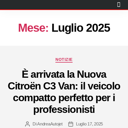
CITROËN
PEUGEOT
PROMO
USATO
KM0
NOLEGGIO BREVE TERMINE
OFFICINA
BLOG
CONTATTI
Mese:
Luglio 2025
NOTIZIE
È arrivata la Nuova
Citroën C3 Van: il veicolo
compatto perfetto per i
professionisti
Di
AndreaAutojet
Luglio 17, 2025