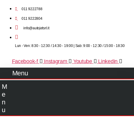
011 9222788
011 9222804
info@autojetsrl.it
Lun - Ven: 8:30 - 12:30 / 14:30 - 19:00 | Sab: 9:00 - 12:30 / 15:00 - 18:30
Facebook-f
Instagram
Youtube
Linkedin
Menu
M
e
n
u