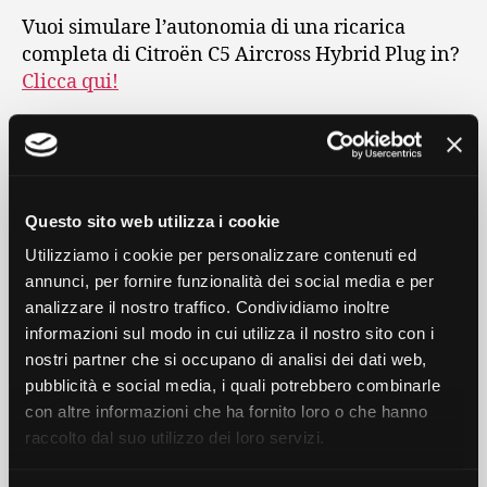
Vuoi simulare l’autonomia di una ricarica
completa di Citroën C5 Aircross Hybrid Plug in?
Clicca qui!
Tecnologie connesse di
Citroën C5 Aircross
Questo sito web utilizza i cookie
HybridPlug in
Utilizziamo i cookie per personalizzare contenuti ed
annunci, per fornire funzionalità dei social media e per
Nuovo SUV C5 Aircross Hybrid Plug-in offre
analizzare il nostro traffico. Condividiamo inoltre
numerose tecnologie di connettività, come:
informazioni sul modo in cui utilizza il nostro sito con i
nostri partner che si occupano di analisi dei dati web,
Citroën Connect Play, che integra la funzione
pubblicità e social media, i quali potrebbero combinarle
Mirror Screen compatibile con Apple Carplay
con altre informazioni che ha fornito loro o che hanno
e Android Auto, per viaggi rilassanti e
raccolto dal suo utilizzo dei loro servizi.
connessi