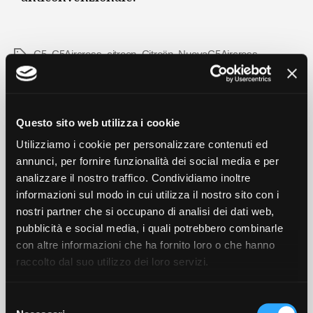
C5
,
C5Aircross
,
citroen
,
Citroën
,
NuovaC5Aircross
Questo sito web utilizza i cookie
NOTIZIE
Utilizziamo i cookie per personalizzare contenuti ed
Nuovo Citroën C5
annunci, per fornire funzionalità dei social media e per
analizzare il nostro traffico. Condividiamo inoltre
Aircross 2025
informazioni sul modo in cui utilizza il nostro sito con i
nostri partner che si occupano di analisi dei dati web,
Di
AndreaAutojet
Aprile 30, 2025
pubblicità e social media, i quali potrebbero combinarle
con altre informazioni che ha fornito loro o che hanno
raccolto dal suo utilizzo dei loro servizi.
Nuova Citroën C5 Aircross 2025
S