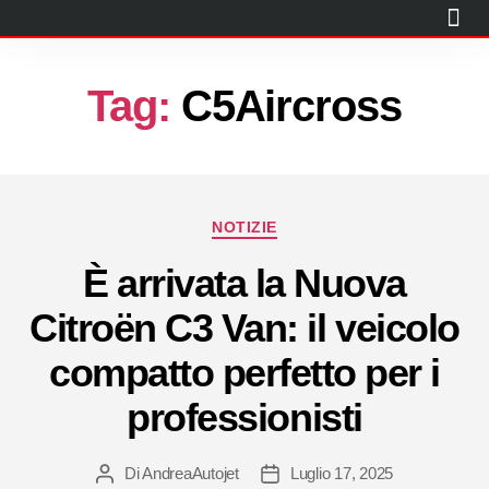
CITROËN
PEUGEOT
PROMO
USATO
KM0
NOLEGGIO BREVE TERMINE
OFFICINA
BLOG
CONTATTI
Tag:
C5Aircross
NOTIZIE
È arrivata la Nuova
Citroën C3 Van: il veicolo
compatto perfetto per i
professionisti
Di
AndreaAutojet
Luglio 17, 2025