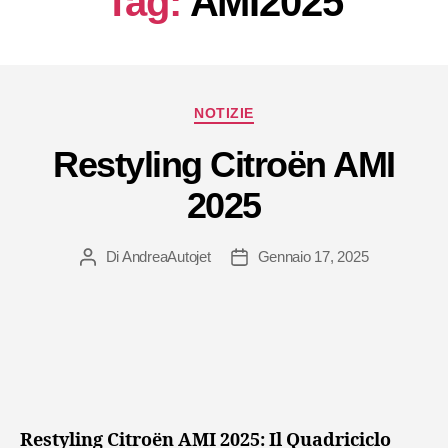
Tag:
AMI2025
Categorie
NOTIZIE
Restyling Citroën AMI
2025
Di
AndreaAutojet
Gennaio 17, 2025
Autore
Data
articolo
dell'articolo
Restyling Citroën AMI 2025: Il Quadriciclo