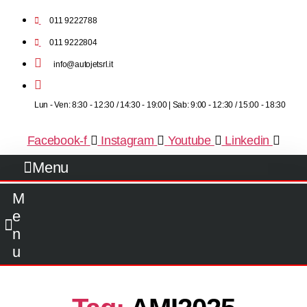
011 9222788
011 9222804
info@autojetsrl.it
Lun - Ven: 8:30 - 12:30 / 14:30 - 19:00 | Sab: 9:00 - 12:30 / 15:00 - 18:30
Facebook-f
Instagram
Youtube
Linkedin
Menu
M
e
n
u