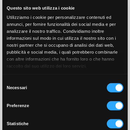
materiali per un’esperienza di guida ancora più
Questo sito web utilizza i cookie
piacevole. Il sistema di connettività integrato
permette di controllare i principali parametri
Utilizziamo i cookie per personalizzare contenuti ed
del veicolo tramite un’app dedicata.
annunci, per fornire funzionalità dei social media e per
analizzare il nostro traffico. Condividiamo inoltre
informazioni sul modo in cui utilizza il nostro sito con i
Prezzo e Disponibilità
nostri partner che si occupano di analisi dei dati web,
pubblicità e social media, i quali potrebbero combinarle
La nuova Citroën AMI 2025 sarà disponibile a
con altre informazioni che ha fornito loro o che hanno
partire dalla
metà del 2025
, con un prezzo che
raccolto dal suo utilizzo dei loro servizi.
dovrebbe partire da
7.990 euro
. Saranno
disponibili diverse versioni, tra cui la
AMI
S
Buggy
, caratterizzata da un design più
Necessari
e
avventuroso. Puoi già richiedere informazioni e
l
prenotare il tuo modello presso
Autojet a Cirié,
e
Preferenze
in Via Torino 126
.
z
i
o
Statistiche
Conclusioni