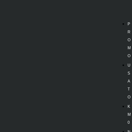
P
R
O
M
O
U
S
A
T
O
K
M
0
N