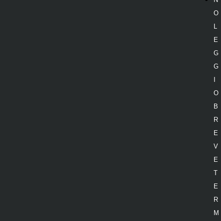
O
L
E
G
G
I
O
B
R
E
V
E
T
E
R
M